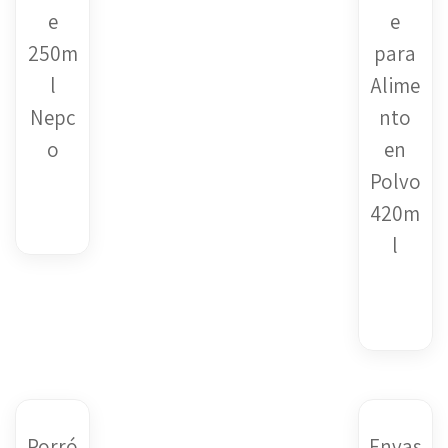
e
e
250m
para
l
Alime
Nepc
nto
o
en
Polvo
$
1.00
420m
l
$
1.00
Porró
Envas