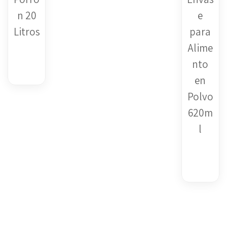
n 20
e
Litros
para
Alime
$
1.00
nto
en
Polvo
620m
l
$
1.00