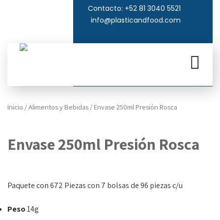
Contacto: +52 81 3040 5521
info@plasticandfood.com
Inicio
/
Alimentos y Bebidas
/ Envase 250ml Presión Rosca
Envase 250ml Presión Rosca
$
1.00
Paquete con 672 Piezas con 7 bolsas de 96 piezas c/u
Peso
14g