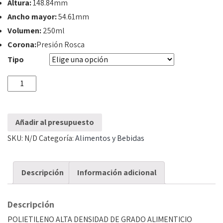
Altura:
148.84mm
Ancho mayor:
54.61mm
Volumen:
250ml
Corona:
Presión Rosca
Tipo
Envase
250ml
Presión
Añadir al presupuesto
Rosca
SKU:
N/D
Categoría:
Alimentos y Bebidas
cantidad
Descripción
Información adicional
Descripción
POLIETILENO ALTA DENSIDAD DE GRADO ALIMENTICIO